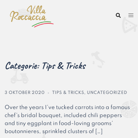
Ga
naar
de
inhoud
Categorie:
Tips & Tricks
3 OKTOBER 2020
TIPS & TRICKS
,
UNCATEGORIZED
Over the years I’ve tucked carrots into a famous
chef’s bridal bouquet, included chili peppers
and tiny eggplant in food-loving grooms’
boutonnieres, sprinkled clusters of […]